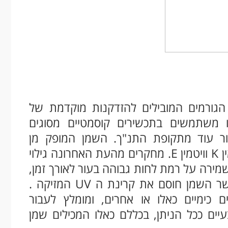
ורמים המובילים להזדקנות מוקדמת של
 משתמשים בתכשירים קוסמטיים מסוגים
ר עוד מתקופת התנ"ך. השמן המופק מן
השקדים עשיר בחומצות שומן חיוניות, ויטמין K וויטמין E. מחקרים מהעת האחרונה גילוי
לשמירה על רמת לחות גבוהה בעור לאורך זמן,
מרקם עור חלק והגנה מנזק סביבתי - כאשר השמן חוסם את קרינת ה UV המזיקה .
ם כימיים כאלו או אחרים, ומומלץ לעבור
ים ככל הניתן, בכללם כאלו המכילים שמן