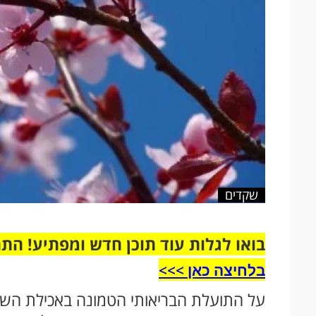
שקדים
בואו לגלות עוד תוכן חדש ומפתיע! הת
בלחיצה כאן >>>​
על התועלת הבריאותי הטמונה באכילת השק