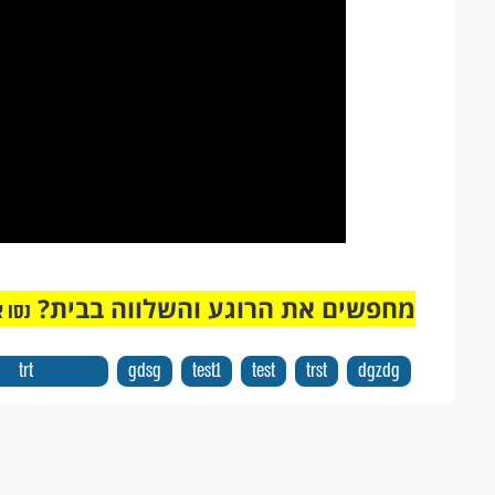
מחפשים את הרוגע והשלווה בבית?
נסו 
trt
gdsg
test1
test
trst
dgzdg