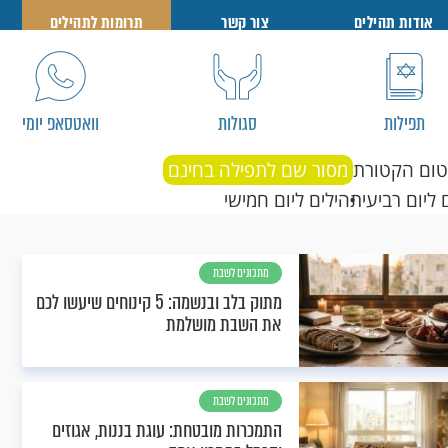
אודות תהילים
צור קשר
תרומות לתהילים
תפילות
סגולות
וואטסאפ יומי
טום הקטורת
מסור שם לתפילה בחינם
 ליום רביעי
תהילים ליום חמישי
מתכונים לשבת
מתוק בלב ובנשמה: 5 קינוחים שיעשו לכם
את השבת מושלמת
מתכונים לשבת
התמכרות מובטחת: עוגת בננות, אגוזים