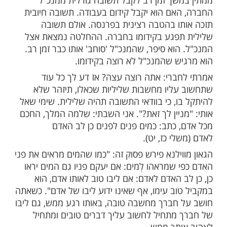
ות עוד תוכן חדש ומפתיע! התחברו לכל
מות שלנו בתהילים
בלחיצה כאן >>>​
שס"ז עבדתי בחברת ל.ס. חברת שיווק באור
 חבר בשם שימי. הוא סיפר לי שהוא חושש. הוא
שך זמן רב לקבל תשובה גורלית ממנכ"ל
אם הוא יקבל קידום בעבודה. תשובה חיובית
ו בהטבה רצינית בפרנסה. אולם תשובה
פגע בקידומו בחברה. ההחלטה נמצאת אצל
וא סיפר, שהמנכ"ל 'סוחב' אותו כבר זמן רב.
ש שהמנכ"ל לא רוצה בקידומו.
ברי: אתה רוצה עצה? אז דע לך כל עוד
ליו מחשבות שליליות שכאלו, תיזהר שלא