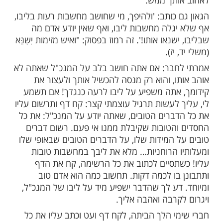
ו, כי בוודאי התשובה תהיה שלילית. שימי שאל
ניין לך זאת?". אני השבתי: שלמה המלך, החכם
 כתב: כמים פנים לפנים כן לב האדם
י כז, יט).
ילנא פירש פסוק זה: "כמו שהמים מראים את פני
 שמראהו לְמים: אם יעקם פניו גם המים יראו
 האדם לאדם: אם ליבו טוב לאותו אדם, הוא
וב עימו, אף שאינו ידוע ליבו של אדם". כשאתה
חברך מחשבה טובה, באותו רגע ממש, גם ליבו
מתחיל לחשוב עליך דברים טובים ומתחיל
תך ממש.
כותב: 'ולהיפך, מי שחושב מחשבות רעות בליבו,
גלה מחשבות ליבו, ואף שאין יודע אדם מה
נאו אותו!'. זה רמוז בפסוק: "ואיש מזימות יִשָנֵּא