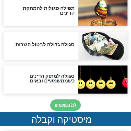
המסמך האבוד שנחשף
במרתפי מוסקבה: כתב היד
הנדיר של הרשב"ם התגלה
שורדת השואה שחוגגת 100:
"מודה לקב"ה על כל השנים"
לכל המאמרים
אחרית הימים