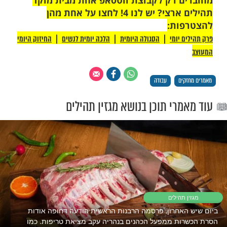
טובים של המנכ"ל והתחיל לחשוב מחשבות
מור. לאחר מספר ימים שימי היה במטבח של
הנה לפתע מנכ"ל החברה קרא לו בחום: "מה
מי? הרבה זמן לא ראיתי אותך…".
הלם", אומר שימי, "הרגשתי בחום ואהבה נדירים
. הוא אמר לי: "היכנס לחדר שלי". לאחר
 הוא אמר לי: "אתה יכול להיכנס למשרד שלי
ה. אתה לא צריך את האישור של המזכירה".
 אותי לידו, הכין לי כוס קפה ונתן לי תשובה
 קידום! הייתי המום לחלוטין, וכל זאת לאחר
 הקשר שלנו לא היה כך כלל!
שר יכין האדם את ליבו לאהוב את חבירו, כמו כן
ב חבירו לאהוב אותו". כשאתה חושב בליבך
ל חברך, באותם רגעים מצטיירות מחשבות