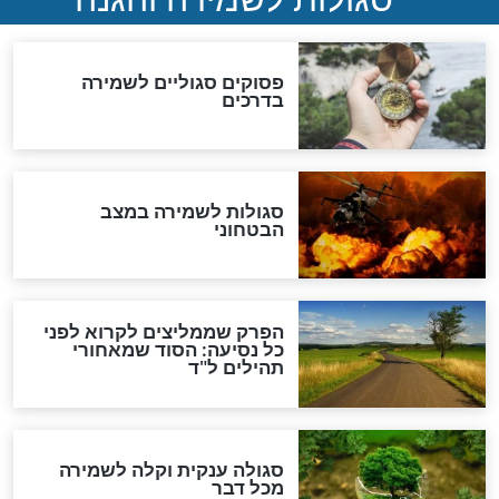
לכל המאמרים
מיסטיקה וקבלה
הרב שמואל אליהו: זה המפתח
לגאולה
זהו החוק הקוסמי שמחייב את
חורבנה של איראן לפי ספר
הזוהר הקדוש