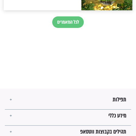
בנו של הבבא סאלי: "אלו
השניות האחרונות לפני מלחמה
עולמית"
מה יהיו גבולות ארץ ישראל
בזמן הגאולה?
לכל המאמרים
ישועות תהילים