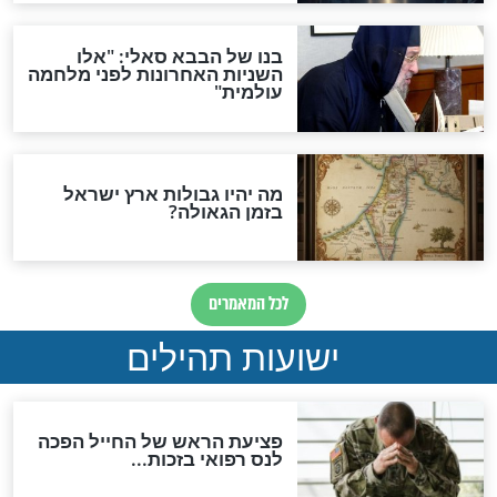
לכל המאמרים
ות להמתקת הדינים וביטול
גזרות
סגולת ע"ב שמות הקודש