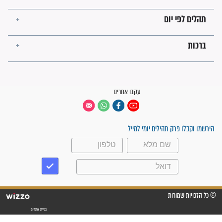
פציעת הראש של החייל הפכה
לנס רפואי בזכות...
"משהו בתוכי ידע שההריון הזה
זקוק לתפילות": סיפור ישועה
מדהים בזכות התפילות מדי יום
"אשמח שתודיעו למתפללים
עלינו שהקב"ה שמע לתפילות
וחתמתי על חוזה עבודה אחרי
שנתיים של חיפוש!"