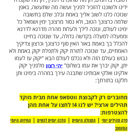
ות עוד תוכן חדש ומפתיע! התחברו לכל
מות שלנו בתהילים
בלחיצה כאן >>>​
עולם, אתה ידעת את לבבנו, כי צרכינו מרבים
 אשר לא יספיקו כל ימינו לפרטם אבל אתה
כל אשר עם לבבנו, עשה עמנו למען שמך
 הצדיקים אמתיים וחמל עלינו ומלא משאלותינו
חמים, הן מה שהזכרנו לפניך, הן מה שקצרה
שוננו להזכיר לפניך ועשה מה שתעשה, באפן
נו לשוב אליך באמת ובלב שלם בתשובה
ונך הטוב, ולא נסור מרצונך ימין ושמאל כל
ולם, ונזכה לילך ולעלות מהרה מדרגא לדרגא
מעלה בקדשה גדולה, עד שנזכה בחיינו
באמת באור האין סוף כרצונך וכרצון צדיקיך
 עד שנזכה לתורת יקוק ולתפלת יקוק באמת ולא