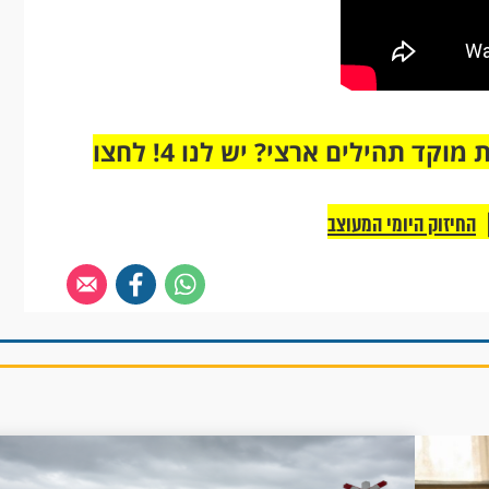
מחוברים רק לקבוצת ווטסאפ אחת מבית מוקד תהילים ארצי? יש לנו 4! לחצו
החיזוק היומי המעוצב