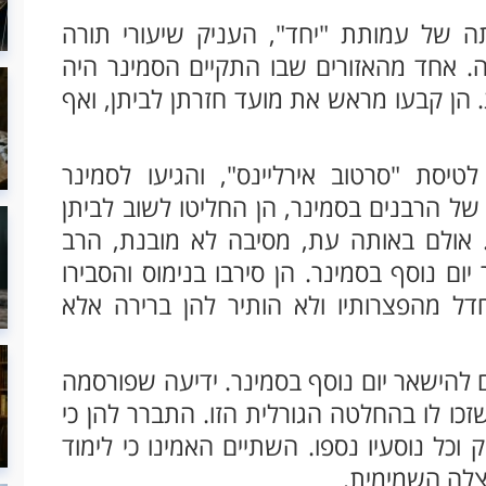
ה של עמותת "יחד", העניק שיעורי תורה
ה. אחד מהאזורים שבו התקיים הסמינר היה
 הן קבעו מראש את מועד חזרתן לביתן, ואף
טיסת "סרטוב אירליינס", והגיעו לסמינר
 הרבנים בסמינר, הן החליטו לשוב לביתן
. אולם באותה עת, מסיבה לא מובנת, הרב
ום נוסף בסמינר. הן סירבו בנימוס והסבירו
דל מהפצרותיו ולא הותיר להן ברירה אלא
ם להישאר יום נוסף בסמינר. ידיעה שפורסמה
כו לו בהחלטה הגורלית הזו. התברר להן כי
וכל נוסעיו נספו. השתיים האמינו כי לימוד
הצלה השמימית.