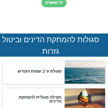
ההסכם החשאי של טראמפ
ואיראן: בלי שקיפות ועם הרבה
סימני שאלה
המסמך האבוד שנחשף
במרתפי מוסקבה: כתב היד
הנדיר של הרשב"ם התגלה
שורדת השואה שחוגגת 100:
"מודה לקב"ה על כל השנים"