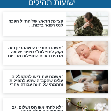
ות להמתקת הדינים וביטול
גזרות
סגולת ע"ב שמות הקודש
תפילה סגולית להמתקת
הדינים