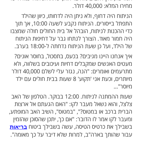
מות שלנו בתהילים
בלחיצה כאן >>>​
ן שפיצר בסיפור נפלא שהתפרסם בגיליון
: יהודי תושב קנדה שוהה בתקופה האחרונה, יחד
ו, בארצות הברית. אחד מילדיו נזקק לביטוח
 כיוון שהמשפחה אינה נמנית על אזרחי
ואין להם ביטוח בריאות, עלות הניתוח עמדה על
40 דולר.
ה דחוף, ולא ניתן היה לדחותו, כיוון שהילד
התפתל בייסורים. הניתוח נקבע לשעה 10:00, אך תוך
ות לניתוח, הובהל אל בית החולים חולה שמצבו
 מאוד. הצורך לנתחו גבר על דחיפות הניתוח
ל כן שעת הניתוח נדחתה ל-18:00 בערב.
 היינו מגיבים? בכעס, בתסכול, בחוסר אונים?