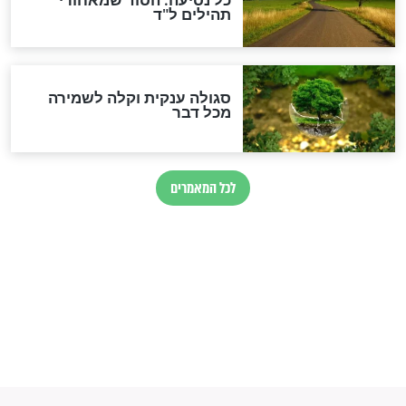
הרב שמואל אליהו: זה המפתח
לגאולה
זהו החוק הקוסמי שמחייב את
חורבנה של איראן לפי ספר
הזוהר הקדוש
בנו של הבבא סאלי: "אלו
השניות האחרונות לפני מלחמה
עולמית"