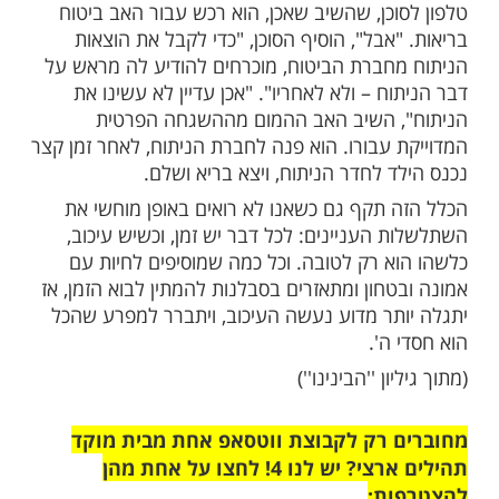
נשים שמקבלים דחיות ועיכובים בשלווה, ולא
מתרעמים ואומרים: "הנה, נגזר עלי לשלם 40,000 דולר
מיותרים, וכעת אני 'תקוע' 8 שעות בבית חולים עם ילד
שעות ההמתנה לניתוח. 12:00 בבוקר. הטלפון של האב
וא נשאל מעבר לקו: "האם הגעתם אל ארצות
כב או במטוס?", "במטוס", השיב האב המופתע,
 אמר לו הדובר: "אם כך, יתכן שהסוכן שהזמין
ת כרטיס הטיסה, עשה בשבילך ביטוח
בריאות
תך בארה"ב, למרות שלא דיבר על כך מאומה".
וכן, שהשיב שאכן, הוא רכש עבור האב ביטוח
אבל", הוסיף הסוכן, "כדי לקבל את הוצאות
חברת הביטוח, מוכרחים להודיע לה מראש על
ח – ולא לאחריו". "אכן עדיין לא עשינו את