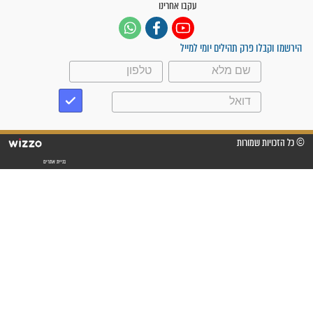
"משהו בתוכי ידע שההריון הזה
זקוק לתפילות": סיפור ישועה
מדהים בזכות התפילות מדי יום
"אשמח שתודיעו למתפללים
עלינו שהקב"ה שמע לתפילות
וחתמתי על חוזה עבודה אחרי
שנתיים של חיפוש!"
"לא להתייאש חס ושלום, גם
אם הזיווג עוד לא מגיע"
לכל המאמרים