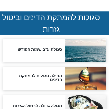
המסמך האבוד שנחשף
במרתפי מוסקבה: כתב היד
הנדיר של הרשב"ם התגלה
שורדת השואה שחוגגת 100:
"מודה לקב"ה על כל השנים"
לכל המאמרים
אחרית הימים