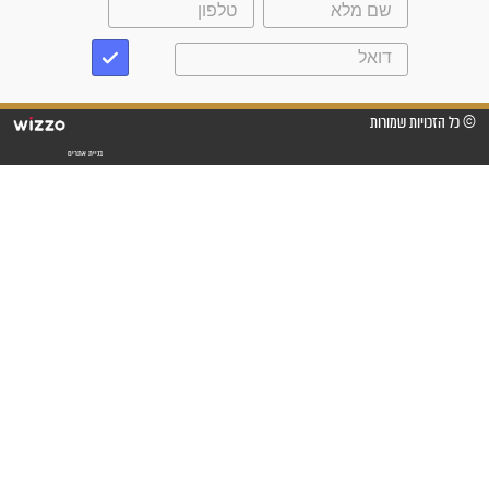
"לא להתייאש חס ושלום, גם
אם הזיווג עוד לא מגיע"
לכל המאמרים
סגולות לשמירה והגנה
פסוקים סגוליים לשמירה
בדרכים