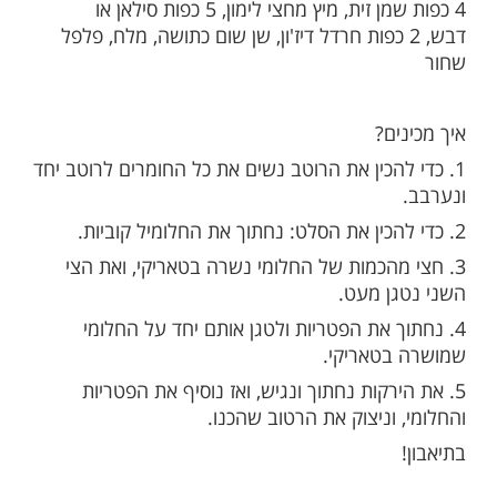
לסלט:
חבילת גבינת חלומי, 2 כפות רוטב
טריאקי, ¼ כוס תערובת גרעינים, 10 עגבניות שרי,
חבילת פטריות שמפניון, 4 עלי חסה חתוכים, חופן עלי
ל סגול, גזר
רוטב הויניגרט:
4 כפות שמן זית, מיץ מחצי לימון, 5 כפות סילאן או
ש, 2 כפות חרדל דיז'ון, שן שום כתושה, מלח, פלפל
ם?
להכין את הרוטב נשים את כל החומרים לרוטב יחד