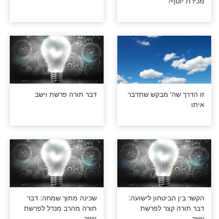
 קשור לעניין
איך תזכו לעשירות? זו הדרך
ף?
ה' מבקש שתדבר
דבר תורה פרשת וישב