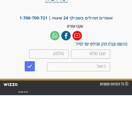
"משהו בתוכי ידע שההריון הזה
זקוק לתפילות": סיפור ישועה
מדהים בזכות התפילות מדי יום
"אשמח שתודיעו למתפללים
עלינו שהקב"ה שמע לתפילות
וחתמתי על חוזה עבודה אחרי
שנתיים של חיפוש!"
"לא להתייאש חס ושלום, גם
אם הזיווג עוד לא מגיע"
לכל המאמרים