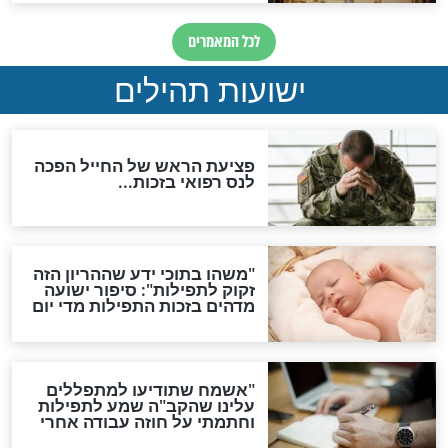
ות להמתקת הדינים וביטול
גזרות
סגולת ע"ב שמות הקודש
תפילה סגולית להמתקת
הדינים