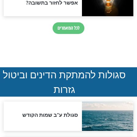
ההסכם החשאי של טראמפ
ואיראן: בלי שקיפות ועם הרבה
סימני שאלה
המסמך האבוד שנחשף
במרתפי מוסקבה: כתב היד
הנדיר של הרשב"ם התגלה
שורדת השואה שחוגגת 100:
"מודה לקב"ה על כל השנים"