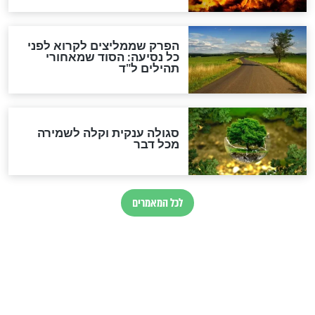
הרב שמואל אליהו: זה המפתח
לגאולה
זהו החוק הקוסמי שמחייב את
חורבנה של איראן לפי ספר
הזוהר הקדוש
בנו של הבבא סאלי: "אלו
השניות האחרונות לפני מלחמה
עולמית"