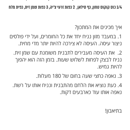
ות עוד תוכן חדש ומפתיע! התחברו לכל
מות שלנו בתהילים
בלחיצה כאן >>>​
למתכון?
1.5 כוסות מים חמימים,
1/2 כוס אגוזי לוז או מלך או שקדים,
4 כפות קליפות פסיליום,
,
כף סילאן
2 כפות זרעי צ'יה,
3 כפות שמן זית,
כפית מלח
ים את המתכון?
 מזון נניח יחד את כל החומרים, ועל ידי פולסים
ה. העיסה לא צירכה להיות יותר מדי מחית.