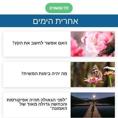
צדיקים
 לישועה של הצדיק
הסגולה של היום: יום הילולת
עלוב'ער זצ"ל
הרש"ש הקדוש זצ"ל
צדיקים