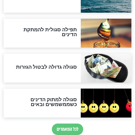
שורדת השואה שחוגגת 100:
"מודה לקב"ה על כל השנים"
"נביא בעיר": מכירת המחלה
לגוי והוספת השם חזקיהו
לרפואת הרב דב הכהן קוק
לכל המאמרים
אחרית הימים