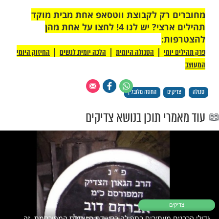
 הנקרא דינא רפיא המקבל להם מדינא קשי'. וז"א תפול עליהם אימתה
קל נקרא נוקבא שמקבל מלמעלה, ע"כ אומר אימתה ופחד, עי"ז בגדול
סדים טובים, ידמו כאבן ולא יקטרגו, עד יעבור כו' בענין הנפש והגוף,
עמך ה'. (זאת זכרון ל"ה).
ונו ית' הוא רק להיטיב. (דברי אמת ס"ט).
ור. י"ל דהנה מצפון זהב יאתא, קשה הלא זהב הוא טוב להעולם, והאיך
 הנה הקב"ה ברא העולם רק להיטיב, והלא יש גם מדת הידן הוא ג"כ צריך
 על שונאי ישראל, חבל על דמשתכחין עתה בשעת הכתיבה. (דברי אמת
מאחז"ל דהש"י הי' בונה עולמות ומחריבן, דהיינו שהש"י בונה העולמות
 שהם מחריבין, ואינם חפיצים ברצונו ית"ש. הנה הש"י ברוב חסדו הגדול,
ותם המחריבים ודפח"ח. (דברי אמת קע"ה).