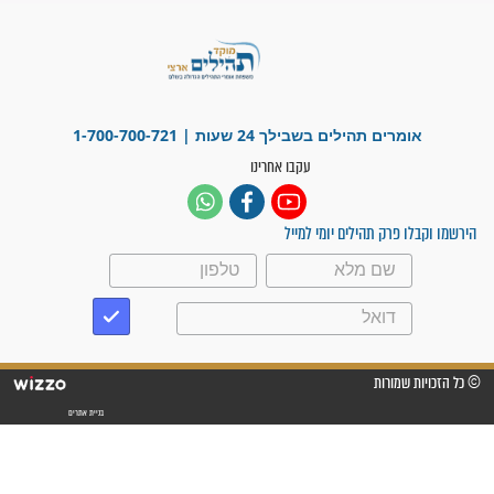
לכל המאמרים
ישועות תהילים
פציעת הראש של החייל הפכה
לנס רפואי בזכות...
"משהו בתוכי ידע שההריון הזה
זקוק לתפילות": סיפור ישועה
מדהים בזכות התפילות מדי יום