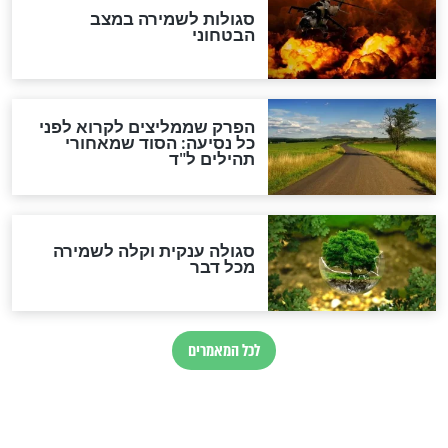
סגולה למתוק הדינים
כשממשמשים ובאים
לכל המאמרים
מיסטיקה וקבלה
הרב שמואל אליהו: זה המפתח
לגאולה