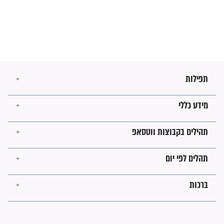
זהו החוק הקוסמי שמחייב את
חורבנה של איראן לפי ספר
הזוהר הקדוש
בנו של הבבא סאלי: "אלו
השניות האחרונות לפני מלחמה
עולמית"
מה יהיו גבולות ארץ ישראל
בזמן הגאולה?