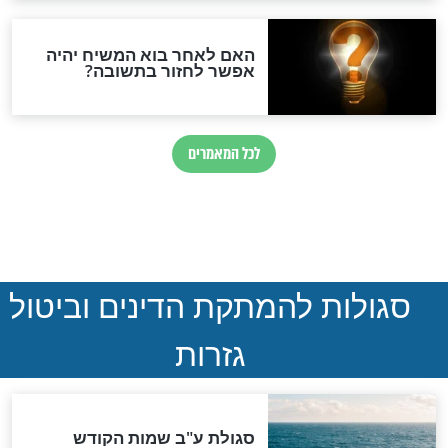
ילולא של צדיק
9 עובדות על רבי שמחה
בו צריך לשמוח?
בונים מפשיסחה שיום
פטירתו י"ב אלול
חדשות יהדות
ההסכם החשאי של טראמפ
ואיראן: בלי שקיפות ועם הרבה
סימני שאלה
המסמך האבוד שנחשף
במרתפי מוסקבה: כתב היד
הנדיר של הרשב"ם התגלה