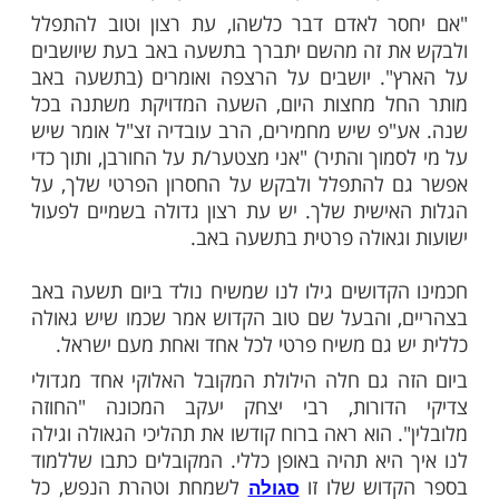
ם הקשה הזה, בורא עולם נותן לכל אחד ואחת
פשרות לצאת מהגלות הפרטית שלו. כך גילו לנו
קובלים תלמידי הבעל שם טוב הקדוש, שביחד
ות והצער על חורבן הבית ועל הצרות שעם
 ועדיין סובל, ישנה עת רצון גדולה מאד דווקא
ב להמשיך ישועות והרחבות גדולות מאד. כמו
ובל האלוקי רבי פינחס מקוריץ זי"ע:
ר לאדם דבר כלשהו, עת רצון וטוב להתפלל
ת זה מהשם יתברך בתשעה באב בעת שיושבים
". יושבים על הרצפה ואומרים (בתשעה באב
ל מחצות היום, השעה המדויקת משתנה בכל
פ שיש מחמירים, הרב עובדיה זצ"ל אומר שיש
וך והתיר) "אני מצטער/ת על החורבן, ותוך כדי
 להתפלל ולבקש על החסרון הפרטי שלך, על