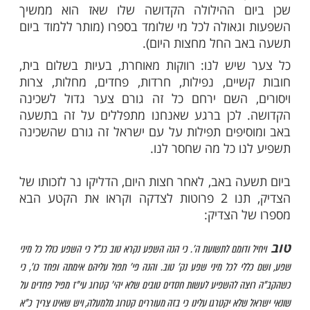
ישית שלך. יש עת רצון גדולה בשמיים לפעול
גאולה פרטית בתשעה באב.
קדושים גילו לנו שמשיח נולד ביום תשעה באב
 והבעל שם טוב הקדוש אמר שכמו שיש גאולה
 גם משיח פרטי לכל אחד ואחת מעם ישראל.
 גם חלה הילולת המקובל האלוקי אחד מגדולי
דורות, רבי יצחק יעקב המכונה "החוזה
 הוא ראה ברוח קודשו את תהליכי הגאולה וגילה
היא תהיה באופן כללי. המקובלים כתבו שללמוד
דוש שלו זו
לשמחת וטהרת הנפש, כל
סגולה
ם ההילולה הקדושה שלו שאז הוא ממשיך
גאולה לכל מי שלומד בספרו (מותר ללמוד ביום
 החל מחצות היום).