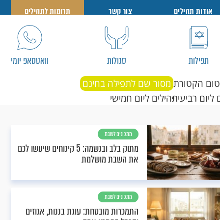
אודות תהילים
צור קשר
תרומות לתהילים
תפילות
סגולות
וואטסאפ יומי
טום הקטורת
מסור שם לתפילה בחינם
 ליום רביעי
תהילים ליום חמישי
מתכונים לשבת
מתוק בלב ובנשמה: 5 קינוחים שיעשו לכם
את השבת מושלמת
מתכונים לשבת
התמכרות מובטחת: עוגת בננות, אגוזים