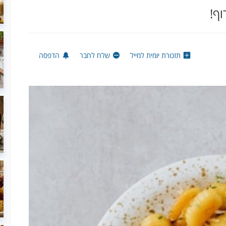
וף!
תזכורת יומית למייל
שלח לחבר
הדפסה