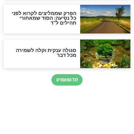
הרב שמואל אליהו: זה המפתח
לגאולה
זהו החוק הקוסמי שמחייב את
חורבנה של איראן לפי ספר
הזוהר הקדוש
בנו של הבבא סאלי: "אלו
השניות האחרונות לפני מלחמה
עולמית"