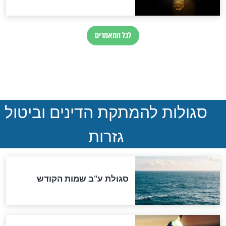
ההסכם החשאי של טראמפ
ואיראן: בלי שקיפות ועם הרבה
סימני שאלה
המסמך האבוד שנחשף
במרתפי מוסקבה: כתב היד
הנדיר של הרשב"ם התגלה
שורדת השואה שחוגגת 100:
"מודה לקב"ה על כל השנים"