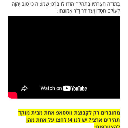
ְתוֹדָה הָרִיעוּ לַיהוָה כָּל הָאָרֶץ: ב עִבְדוּ אֶת יְהוָה
ֹּאוּ לְפָנָיו בִּרְנָנָה: ג דְּעוּ כִּי יְהוָה הוּא אֱלֹהִים הוּא
 וְלוֹ אֲנַחְנוּ עַמּוֹ וְצֹאן מַרְעִיתוֹ: ד בֹּאוּ שְׁעָרָיו
רֹתָיו בִּתְהִלָּה הוֹדוּ לוֹ בָּרְכוּ שְׁמוֹ: ה כִּי טוֹב יְהוָֹה
דּוֹ וְעַד דֹּר וָדֹר אֱמוּנָתוֹ: