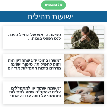
ות להמתקת הדינים וביטול
גזרות
סגולת ע"ב שמות הקודש
תפילה סגולית להמתקת
הדינים