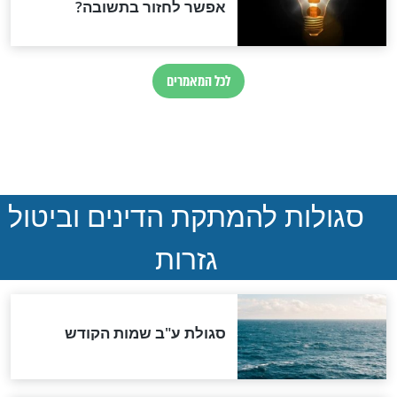
ההסכם החשאי של טראמפ
ואיראן: בלי שקיפות ועם הרבה
סימני שאלה
המסמך האבוד שנחשף
במרתפי מוסקבה: כתב היד
הנדיר של הרשב"ם התגלה
שורדת השואה שחוגגת 100:
"מודה לקב"ה על כל השנים"