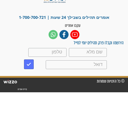
"משהו בתוכי ידע שההריון הזה
זקוק לתפילות": סיפור ישועה
מדהים בזכות התפילות מדי יום
"אשמח שתודיעו למתפללים
עלינו שהקב"ה שמע לתפילות
וחתמתי על חוזה עבודה אחרי
שנתיים של חיפוש!"
"לא להתייאש חס ושלום, גם
אם הזיווג עוד לא מגיע"
לכל המאמרים