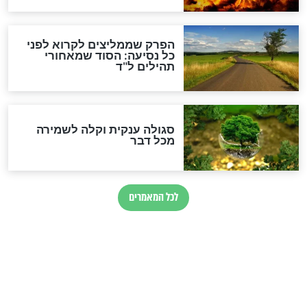
הרב שמואל אליהו: זה המפתח
לגאולה
זהו החוק הקוסמי שמחייב את
חורבנה של איראן לפי ספר
הזוהר הקדוש
בנו של הבבא סאלי: "אלו
השניות האחרונות לפני מלחמה
עולמית"