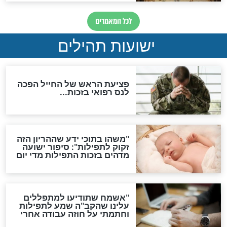
ות להמתקת הדינים וביטול
גזרות
סגולת ע"ב שמות הקודש
תפילה סגולית להמתקת
הדינים