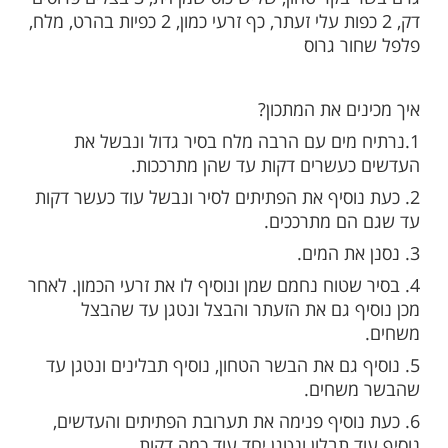
כון למג'דרה פתיתים יחד עם בשר טחון
ות עוד תוכן חדש ומפתיע! התחברו לכל
מות שלנו בתהילים
בלחיצה כאן >>>​
למתכון?
חבילת פתיתים, שלושת רבעי כוס עדשים שחורות, 500
גרם בשר בקר טחון, שליש כוס שמן זית, 3 בצלים פרוסים
דק, 2 כפות עלי זעתר, כף זרעי כמון, 2 כפיות בהרט, מלח,
ר גרוס
ים את המתכון?
 מים עם הרבה מלח בסיר גדול ונבשל את
עשרים דקות עד שהן מתרככות.