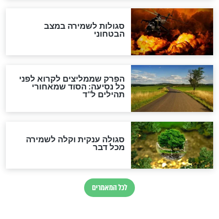
הרב שמואל אליהו: זה המפתח
לגאולה
זהו החוק הקוסמי שמחייב את
חורבנה של איראן לפי ספר
הזוהר הקדוש
בנו של הבבא סאלי: "אלו
השניות האחרונות לפני מלחמה
עולמית"