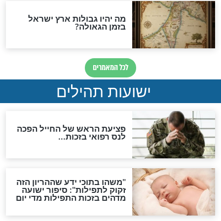
ות להמתקת הדינים וביטול
גזרות
סגולת ע"ב שמות הקודש
תפילה סגולית להמתקת
הדינים