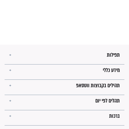
מה יהיו גבולות ארץ ישראל
בזמן הגאולה?
לכל המאמרים
ישועות תהילים
פציעת הראש של החייל הפכה
לנס רפואי בזכות...