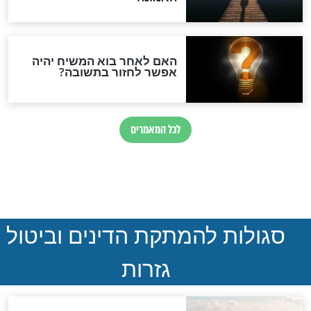
ההסכם החשאי של טראמפ
ואיראן: בלי שקיפות ועם הרבה
סימני שאלה
המסמך האבוד שנחשף
במרתפי מוסקבה: כתב היד
הנדיר של הרשב"ם התגלה
שורדת השואה שחוגגת 100:
"מודה לקב"ה על כל השנים"