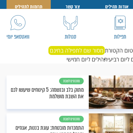
אודות תהילים
צור קשר
תרומות לתהילים
תפילות
סגולות
וואטסאפ יומי
טום הקטורת
מסור שם לתפילה בחינם
 ליום רביעי
תהילים ליום חמישי
מתכונים לשבת
מתוק בלב ובנשמה: 5 קינוחים שיעשו לכם
את השבת מושלמת
מתכונים לשבת
התמכרות מובטחת: עוגת בננות, אגוזים