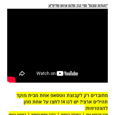
ת פסק זמן מדי יום כדי להתבונן בשפע שיש
 הרבה. המשפחה, החברים, העבודה, הילדים,
בריאות - כל אלו אינם מובנים מאליהם, אלא
ריך להגיד עליהן תודה מכל הלב, בכל יום.
ות, האמונות שפיתחנו ושעליהן אנו נשענים,
ימות למצבנו ה'בוגר', וכבר לא משרתות את
לנו. לפיכך חשוב לעשות חישוב מסלול מחדש
נוגע למערכת האמונות שלנו, ומה שלא משרת
עילות ולא עוזר לנו להתפתח ולהתקדם בחיים,
חררו ולהיפרד ממנו.