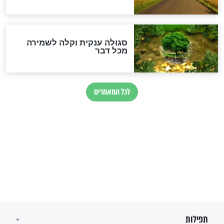
מיסטיקה וקבלה
הרב שמואל אליהו: זה המפתח
לגאולה
זהו החוק הקוסמי שמחייב את
חורבנה של איראן לפי ספר
הזוהר הקדוש
בנו של הבבא סאלי: "אלו
השניות האחרונות לפני מלחמה