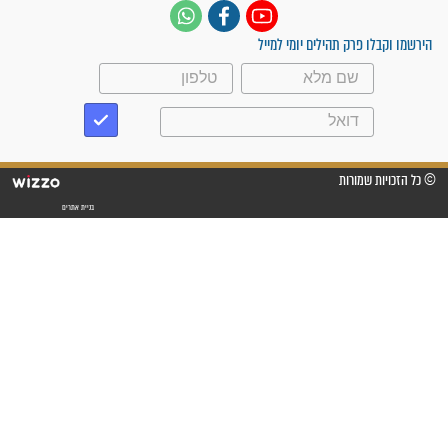
"משהו בתוכי ידע שההריון הזה
זקוק לתפילות": סיפור ישועה
מדהים בזכות התפילות מדי יום
"אשמח שתודיעו למתפללים
עלינו שהקב"ה שמע לתפילות
וחתמתי על חוזה עבודה אחרי
שנתיים של חיפוש!"
"לא להתייאש חס ושלום, גם
אם הזיווג עוד לא מגיע"