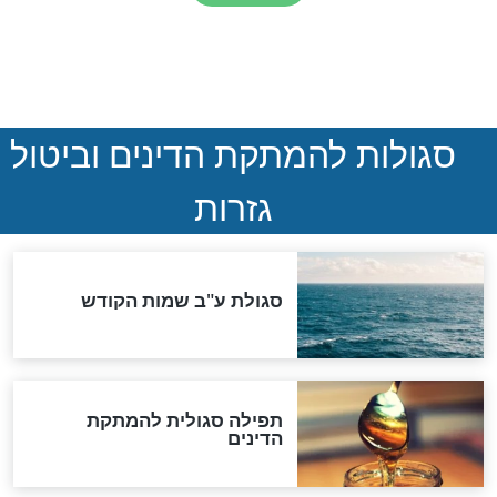
הותר לפרסום: לוחמי מילואים
נהרגו בדרום לבנון
ההסכם החשאי של טראמפ
ואיראן: בלי שקיפות ועם הרבה
סימני שאלה
המסמך האבוד שנחשף
במרתפי מוסקבה: כתב היד
הנדיר של הרשב"ם התגלה