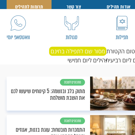
אודות תהילים
צור קשר
תרומות לתהילים
תפילות
סגולות
וואטסאפ יומי
טום הקטורת
מסור שם לתפילה בחינם
 ליום רביעי
תהילים ליום חמישי
מתכונים לשבת
מתוק בלב ובנשמה: 5 קינוחים שיעשו לכם
את השבת מושלמת
מתכונים לשבת
התמכרות מובטחת: עוגת בננות, אגוזים