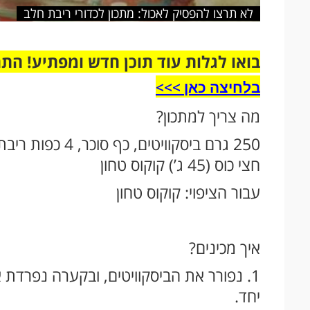
לא תרצו להפסיק לאכול: מתכון לכדורי ריבת חלב
בואו לגלות עוד תוכן חדש ומפתיע! הת
בלחיצה כאן >>>​
מה צריך למתכון?
חצי כוס (45 ג’) קוקוס טחון
עבור הציפוי: קוקוס טחון
איך מכינים?
1. נפורר את הביסקוויטים, ובקערה נפרד
יחד.