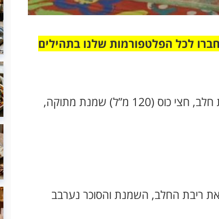
חברו לכל הפלטפורמות שלנו בתהילים
250 גרם ביסקוויטים, כף סוכר, 4 כפות ריבת חלב, חצי כוס (120 מ”ל) שמנת מתוקה,
ת את ריבת החלב, השמנת והסוכר נערבב