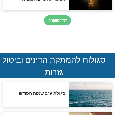
הותר לפרסום: לוחמי מילואים
נהרגו בדרום לבנון
ההסכם החשאי של טראמפ
ואיראן: בלי שקיפות ועם הרבה
סימני שאלה
המסמך האבוד שנחשף
במרתפי מוסקבה: כתב היד
הנדיר של הרשב"ם התגלה