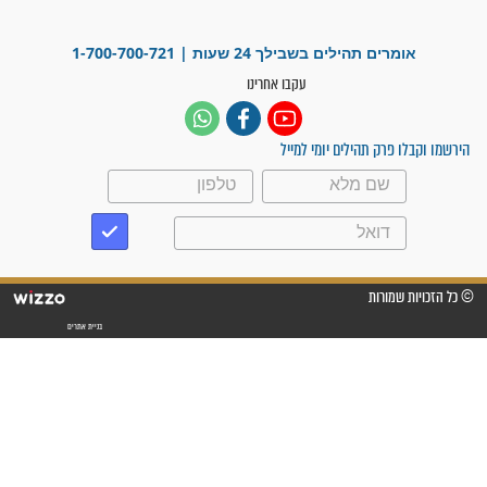
"משהו בתוכי ידע שההריון הזה
זקוק לתפילות": סיפור ישועה
מדהים בזכות התפילות מדי יום
"אשמח שתודיעו למתפללים
עלינו שהקב"ה שמע לתפילות
וחתמתי על חוזה עבודה אחרי
שנתיים של חיפוש!"
"לא להתייאש חס ושלום, גם
אם הזיווג עוד לא מגיע"